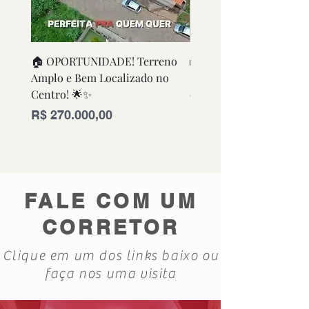
🏠 OPORTUNIDADE! Terreno
🏡 OPORTUNIDADE! Ca
Amplo e Bem Localizado no
Funcional e Bem Conse
Centro! 🌟✨
em Excelente Localizaç
Preço
Preço
R$ 270.000,00
R$ 280.000,00
FALE COM UM
CORRETOR
Clique em um dos links baixo ou
faça nos uma visita