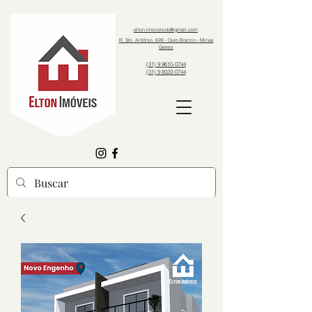
elton.imoveisob@gmail.com
R. Sto. Antônio, 626 - Ouro Branco - Minas
Gerais
(31) 9 9610-0744
(31) 9 8022-0744