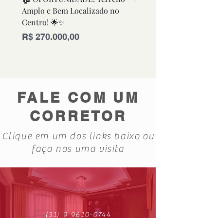
Amplo e Bem Localizado no
Funcional e Bem Conse
Centro! 🌟✨
em Excelente Localizaç
Preço
Preço
R$ 270.000,00
R$ 280.000,00
FALE COM UM
CORRETOR
Clique em um dos links baixo ou
faça nos uma visita
(31) 9 9610-0744