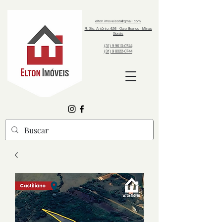
elton.imoveisob@gmail.com
R. Sto. Antônio, 626 - Ouro Branco - Minas
Gerais
(31) 9 9610-0744
(31) 9 8022-0744