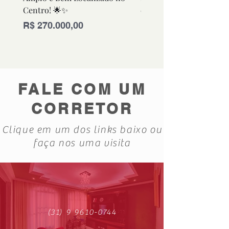
Centro! 🌟✨
em Excelente Localizaç
Preço
Preço
R$ 270.000,00
R$ 280.000,00
FALE COM UM
CORRETOR
Clique em um dos links baixo ou
faça nos uma visita
(31) 9 9610-0744