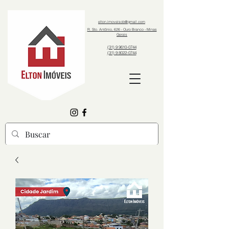
elton.imoveisob@gmail.com
R. Sto. Antônio, 626 - Ouro Branco - Minas
Gerais
(31) 9 9610-0744
(31) 9 8022-0744