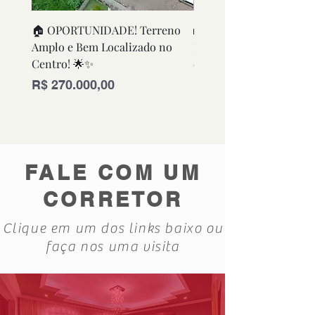
🏠 OPORTUNIDADE! Terreno
🏡 OPORTUNIDADE! Ca
Amplo e Bem Localizado no
Funcional e Bem Conse
Centro! 🌟✨
em Excelente Localizaç
Preço
Preço
R$ 270.000,00
R$ 280.000,00
FALE COM UM
CORRETOR
Clique em um dos links baixo ou
faça nos uma visita