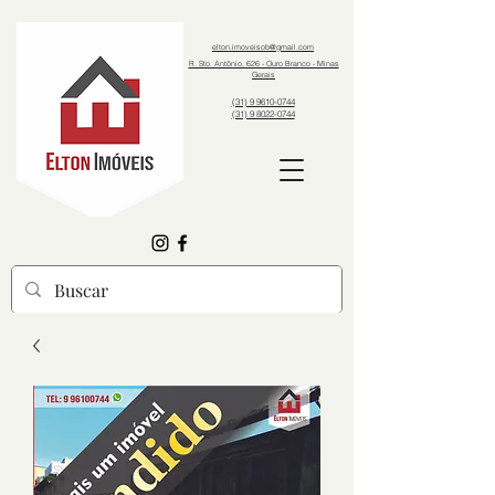
elton.imoveisob@gmail.com
R. Sto. Antônio, 626 - Ouro Branco - Minas
Gerais
(31) 9 9610-0744
(31) 9 8022-0744