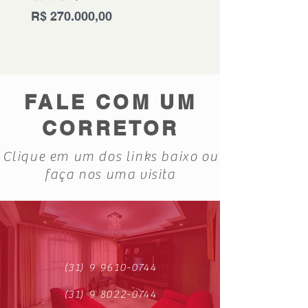
Preço
Preço
R$ 270.000,00
R$ 280.000,00
FALE COM UM
CORRETOR
Clique em um dos links baixo ou
faça nos uma visita
(31) 9 9610-0744
(31) 9 8022-0744