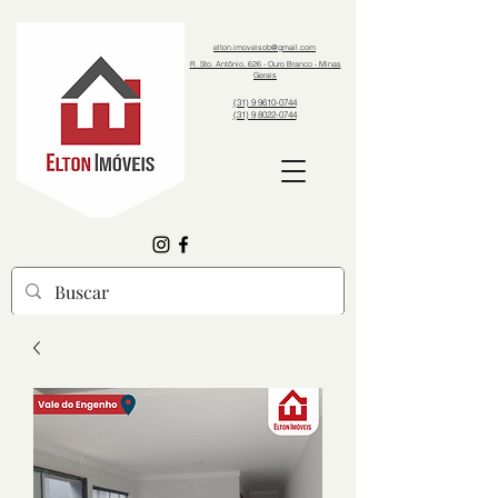
elton.imoveisob@gmail.com
R. Sto. Antônio, 626 - Ouro Branco - Minas
Gerais
(31) 9 9610-0744
(31) 9 8022-0744