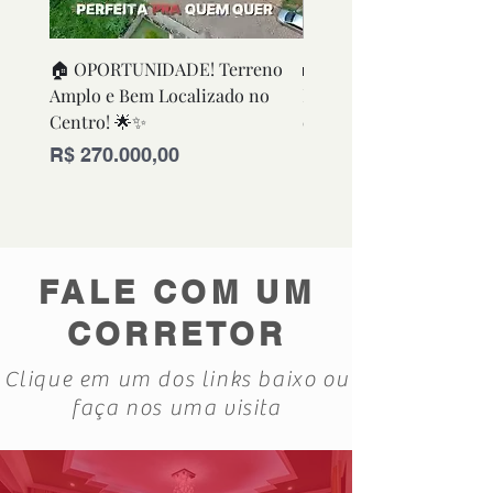
🏠 OPORTUNIDADE! Terreno
🏡 OPORTUNIDADE! Ca
Amplo e Bem Localizado no
Funcional e Bem Conse
Centro! 🌟✨
em Excelente Localizaç
Preço
Preço
R$ 270.000,00
R$ 280.000,00
FALE COM UM
CORRETOR
Clique em um dos links baixo ou
faça nos uma visita