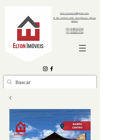
elton.imoveisob@gmail.com
R. Sto. Antônio, 626 - Ouro Branco - Minas
Gerais
(31) 9 9610-0744
(31) 9 8022-0744