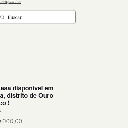
eisob@gmail.com
Casa disponível em
, distrito de Ouro
co !
8
Preço
0.000,00