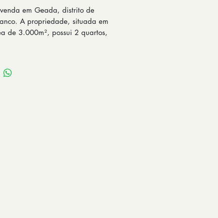
venda em Geada, distrito de
anco. A propriedade, situada em
a de 3.000m², possui 2 quartos,
ozinha, banheiro e um amplo
externo, ideal para quem busca
a tranquila no interior. Com bom
 abastecimento de água e ligação
a, é uma residência aconchegante
 para ser seu novo lar.