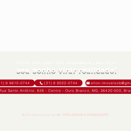
Conte com quem tem
experiência
para fazer
seu sonho virar realidade!
31) 9 9610-0744
(31) 9 8022-0744
elton.imoveisob@gm
Rua Santo Antônio, 626 - Centro - Ouro Branco, MG, 36420-000, Bras
@2020 Desenvolvido por
AS - INTELIGÊNCIA E COMUNICAÇÃO