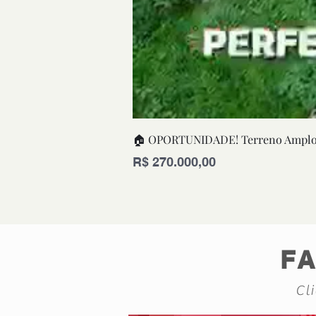
🏠 OPORTUNIDADE! Terreno Amplo 
Preço
R$ 270.000,00
F
Cl