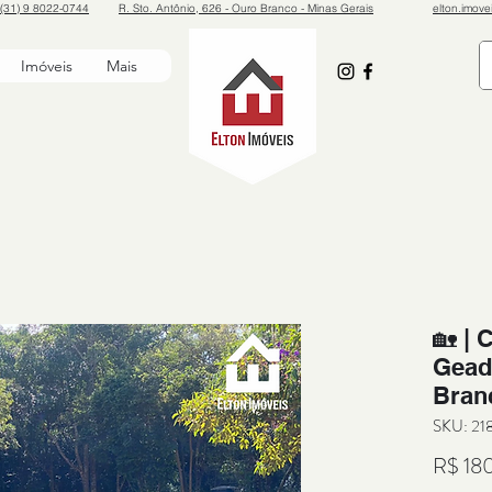
(31) 9 8022-0744
R. Sto. Antônio, 626 - Ouro Branco - Minas Gerais
elton.imov
Imóveis
Mais
🏡 | 
Geada
Bran
SKU: 21
R$ 18