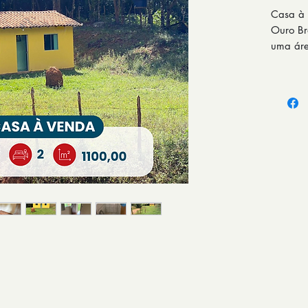
Casa à 
Ouro Br
uma áre
sala, c
espaço 
uma vid
acesso,
elétric
e pronta