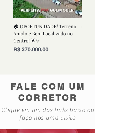
🏠 OPORTUNIDADE! Terreno
🏡 OPORTUNIDADE! Ca
Amplo e Bem Localizado no
Funcional e Bem Conse
Centro! 🌟✨
em Excelente Localizaç
Preço
Preço
R$ 270.000,00
R$ 280.000,00
FALE COM UM
CORRETOR
Clique em um dos links baixo ou
faça nos uma visita