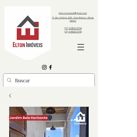
elton.imoveisob@gmail.com
R. Sto. Antônio, 626 - Ouro Branco - Minas
Gerais
(31) 9 9610-0744
(31) 9 8022-0744